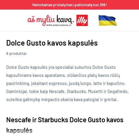
Pereiti
Nemokamas pristatymas į paštomatą nuo 39€!
prie
Aš
turinio
Myliu
Kavą
Dolce Gusto kavos kapsulės
8 produktai
Dolce Gusto kapsulės yra
specialiai sukurtos Dolce Gusto
kapsuliniams kavos aparatams, siūlančios platų kavos rūšių
pasirinkimą, įskaitant espresso, juodą lungo, latte ir kapučino.
Gamintojai, tokie kaip Nescafe, Starbucks, Musetti ir Segafredo,
suteikia galimybę mėgautis skania kava patogiai ir greitai.
Nescafe ir Starbucks Dolce Gusto kavos
kapsulės