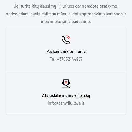
nebūtų atidaryta, naudota ar išimta iš originalios pakuotės.
Galime jums pasiūlyti:
Jei turite kitų klausimų, į kuriuos dar neradote atsakymo,
- Trumpalaikę nuomą. Jei jums reikia kavos aparato renginiui
nedvejodami susisiekite su mūsų klientų aptarnavimo komanda ir
ar kelioms dienoms.
mes mielai jums padėsime.
- Ilgalaikę nuomą. Jei jums reikia kavos aparato biure,
kavinėje ar bet kur kitur ilgesniam laikui.
Paskambinkite mums
Daugiau informacijos rasite
čia.
Tel. +37052144987
Atsiųskite mums el. laišką
info@asmyliukava.lt