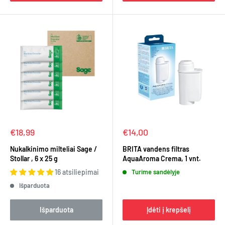
Kaina
Kaina
€18,99
€14,00
Nukalkinimo milteliai Sage /
BRITA vandens filtras
Stollar , 6 x 25 g
AquaAroma Crema, 1 vnt.
16 atsiliepimai
Turime sandėlyje
Išparduota
Išparduota
Įdėti į krepšelį