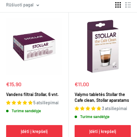
Rūšiuoti pagal
Kaina
Kaina
€15,90
€11,00
Vandens filtrai Stollar, 6 vnt.
Valymo tabletės Stollar the
Cafe clean, Stollar aparatams
5 atsiliepimai
3 atsiliepimai
Turime sandėlyje
Turime sandėlyje
Įdėti į krepšelį
Įdėti į krepšelį