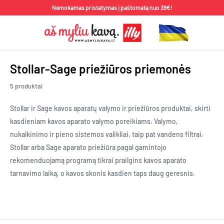
Pereiti
Nemokamas pristatymas į paštomatą nuo 39€!
prie
Aš
turinio
Myliu
Kavą
Stollar-Sage priežiūros priemonės
5 produktai
Stollar ir Sage kavos aparatų valymo ir priežiūros produktai, skirti
kasdieniam kavos aparato valymo poreikiams. Valymo,
nukalkinimo ir pieno sistemos valikliai, taip pat vandens filtrai.
Stollar arba Sage aparato priežiūra pagal gamintojo
rekomenduojamą programą tikrai prailgins kavos aparato
tarnavimo laiką, o kavos skonis kasdien taps daug geresnis.