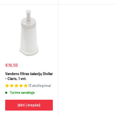
Kaina
€16,55
Vandens filtras šalavijų Stollar
- Claris, 1 vnt.
13 atsiliepimai
Turime sandėlyje
Įdėti į krepšelį