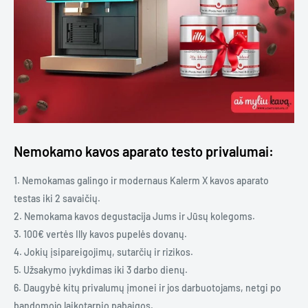
Nemokamo kavos aparato testo privalumai:
1. Nemokamas galingo ir modernaus Kalerm X kavos aparato
testas iki 2 savaičių.
2. Nemokama kavos degustacija Jums ir Jūsų kolegoms.
3. 100€ vertės Illy kavos pupelės dovanų.
4. Jokių įsipareigojimų, sutarčių ir rizikos.
5. Užsakymo įvykdimas iki 3 darbo dienų.
6. Daugybė kitų privalumų įmonei ir jos darbuotojams, netgi po
bandomojo laikotarpio pabaigos.