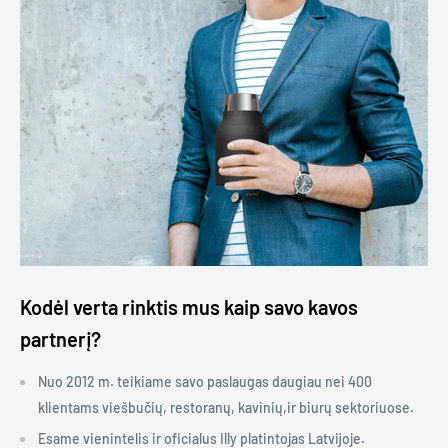
Kodėl verta rinktis mus kaip savo kavos
partnerį?
Nuo 2012 m. teikiame savo paslaugas daugiau nei 400
klientams viešbučių, restoranų, kavinių,ir biurų sektoriuose.
Esame vienintelis ir oficialus Illy platintojas Latvijoje.