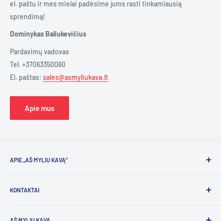
el. paštu ir mes mielai padėsime jums rasti tinkamiausią
sprendimą!
Dominykas Baliukevičius
Pardavimų vadovas
Tel. +37063350060
El. paštas:
sales@asmyliukava.lt
Apie mus
APIE „AŠ MYLIU KAVĄ“
Esame aistringa kavos entuziastų komanda, kurios
KONTAKTAI
kasdienybė glaudžiai susijusi su kava. Kai grįžtame namo,
mūsų drabužiai kvepia kava. Sutikę mus gatvėje žmonės
Klientų aptarnavimas
visada pasiteirauja naudingų patarimų. Ir todėl mes esame čia
AŠ MYLIU KAVA