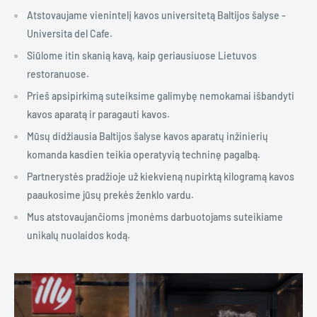
Atstovaujame vienintelį kavos universitetą Baltijos šalyse -
Universita del Cafe.
Siūlome itin skanią kavą, kaip geriausiuose Lietuvos
restoranuose.
Prieš apsipirkimą suteiksime galimybę nemokamai išbandyti
kavos aparatą ir paragauti kavos.
Mūsų didžiausia Baltijos šalyse kavos aparatų inžinierių
komanda kasdien teikia operatyvią techninę pagalbą.
Partnerystės pradžioje už kiekvieną nupirktą kilogramą kavos
paaukosime jūsų prekės ženklo vardu.
Mus atstovaujančioms įmonėms darbuotojams suteikiame
unikalų nuolaidos kodą.