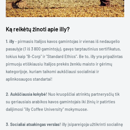
Ką reikėtų žinoti apie illy?
1. illy
- pirmasis Italijos kavos gamintojas ir vienas iš nedaugelio
pasaulyje (1 iš 3 800 gamintojų), gavęs tarptautinius sertifikatus,
tokius kaip "B-Corp" ir "Standard Ethics". Be to, illy yra pripažintas
pirmuoju etiškiausiu Italijos prekės ženklu maisto ir gėrimų
kategorijoje, kuriam taikomi aukščiausi socialiniai ir
aplinkosaugos standartai!
2. Aukščiausia kokybė!
Nuo kruopščiai atrinktų partnerysčių tik
su geriausiais arabikos kavos gamintojais iki žinių ir patirties
dalijimosi "illy Coffee University" mokymuose.
3. Socialiai atsakingas verslas!
illy įsipareigoja užtikrinti socialinę