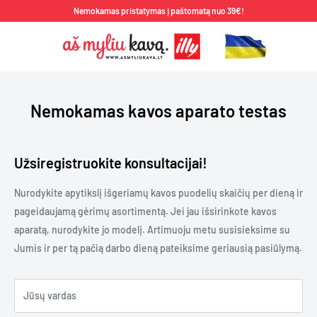
Pereiti
Nemokamas pristatymas į paštomatą nuo 39€!
prie
Aš
turinio
Myliu
Kavą
Nemokamas kavos aparato testas
Užsiregistruokite konsultacijai!
Nurodykite apytikslį išgeriamų kavos puodelių skaičių per dieną ir
pageidaujamą gėrimų asortimentą. Jei jau išsirinkote kavos
aparatą, nurodykite jo modelį. Artimuoju metu susisieksime su
Jumis ir per tą pačią darbo dieną pateiksime geriausią pasiūlymą.
Jūsų vardas