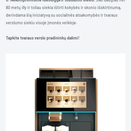
80 metų illy ir toliau siekia ištirti kokybės ir skonio išskirtinumą,
derindama šią iniciatyvą su socialinės atsakomybės ir tvaraus
verslumo siekiu visoje įmonės veikloje.
Tapkite tvaraus verslo pradininkų dalimi!