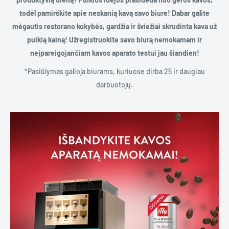
todėl pamirškite apie neskanią kavą savo biure! Dabar galite
mėgautis restorano kokybės, gardžia ir šviežiai skrudinta kava už
puikią kainą! Užregistruokite savo biurą nemokamam ir
neįpareigojančiam kavos aparato testui jau šiandien!
*Pasiūlymas galioja biurams, kuriuose dirba 25 ir daugiau
darbuotojų.