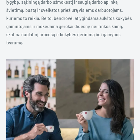
lygybę, sąžiningą darbo užmokestį ir saugią darbo aplinką,
švietimą, būstą ir sveikatos priežiūrą visiems darbuotojams,
kuriems to reikia. Be to, bendrovė, atlygindama aukštos kokybės
gamintojams ir mokėdama gerokai didesnę nei rinkos kainą,
skatina nuolatinį procesų ir kokybės gerinimą bei gamybos
tvarumą.