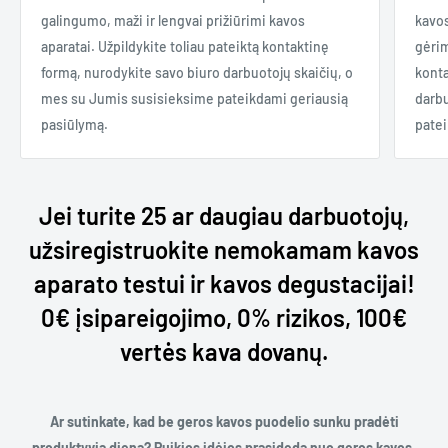
galingumo, maži ir lengvai prižiūrimi kavos
kavos
aparatai. Užpildykite toliau pateiktą kontaktinę
gėrim
formą, nurodykite savo biuro darbuotojų skaičių, o
konta
mes su Jumis susisieksime pateikdami geriausią
darbu
pasiūlymą.
patei
Jei turite 25 ar daugiau darbuotojų,
užsiregistruokite nemokamam kavos
aparato testui ir kavos degustacijai!
0€ įsipareigojimo, 0% rizikos, 100€
vertės kava dovanų.
Ar sutinkate, kad be geros kavos puodelio sunku pradėti
produktyvią dieną? Puikios idėjos prasideda nuo geros kavos,