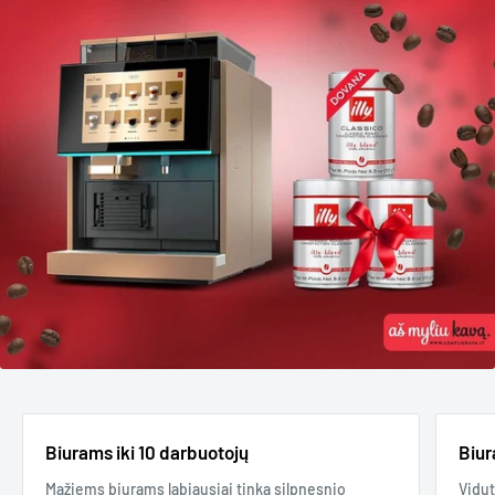
Biurams iki 10 darbuotojų
Biur
Mažiems biurams labiausiai tinka silpnesnio
Vidut