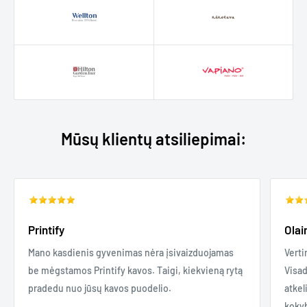
Mūsų klientų atsiliepimai:
Printify
Olai
Mano kasdienis gyvenimas nėra įsivaizduojamas
Verti
be mėgstamos Printify kavos. Taigi, kiekvieną rytą
Visad
pradedu nuo jūsų kavos puodelio.
atkel
kokyb