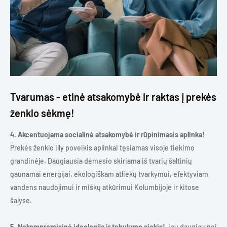
Tvarumas - etinė atsakomybė ir raktas į prekės
ženklo sėkmę!
4. Akcentuojama socialinė atsakomybė ir rūpinimasis aplinka!
Prekės ženklo illy poveikis aplinkai tęsiamas visoje tiekimo
grandinėje. Daugiausia dėmesio skiriama iš tvarių šaltinių
gaunamai energijai, ekologiškam atliekų tvarkymui, efektyviam
vandens naudojimui ir miškų atkūrimui Kolumbijoje ir kitose
šalyse.
5. Nekompromisinė ideologija ir tobulumo siekis!
Jau daugiau nei