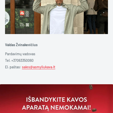
Valdas Žvinakevičius
Pardavimų vadovas
Tel. +37063350060
El. paštas:
sales@asmyliukava.lt