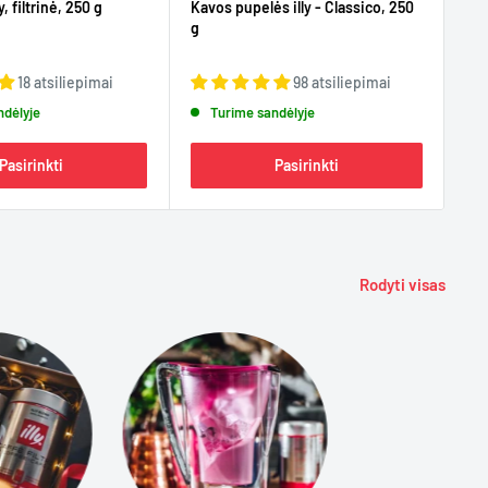
y, filtrinė, 250 g
Kavos pupelės illy - Classico, 250
Kav
g
g
18 atsiliepimai
98 atsiliepimai
ndėlyje
Turime sandėlyje
Pasirinkti
Pasirinkti
Rodyti visas