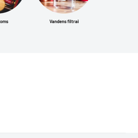
noms
Vandens filtrai