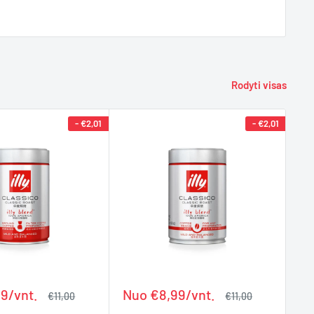
Rodyti visas
-
€2,01
-
€2,01
Kaina
Ka
9/vnt.
Nuo €8,99/vnt.
Nu
Įprasta
Įprasta
€11,00
€11,00
kaina
kaina