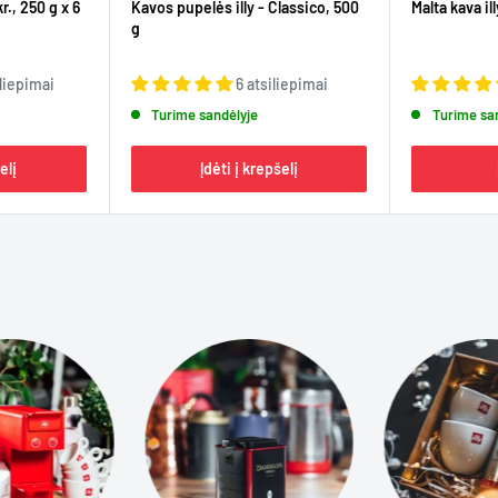
kr., 250 g x 6
Kavos pupelės illy - Classico, 500
Malta kava ill
g
iliepimai
6 atsiliepimai
Turime sandėlyje
Turime sa
elį
Įdėti į krepšelį