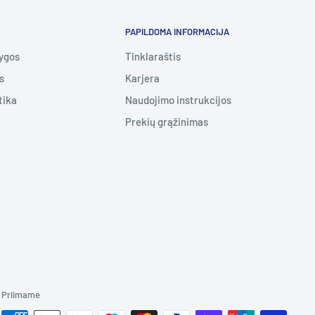
PAPILDOMA INFORMACIJA
lygos
Tinklaraštis
s
Karjera
tika
Naudojimo instrukcijos
Prekių grąžinimas
Priimame