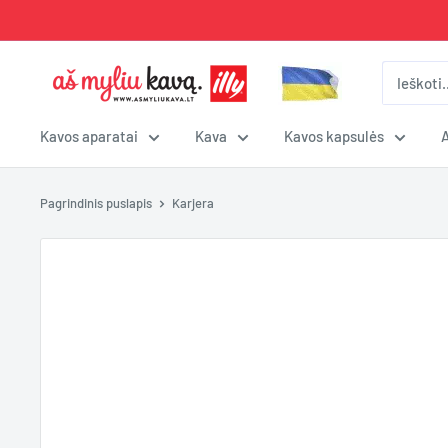
Pereiti
prie
turinio
Aš
Myliu
Kavą
Kavos aparatai
Kava
Kavos kapsulės
Pagrindinis puslapis
Karjera