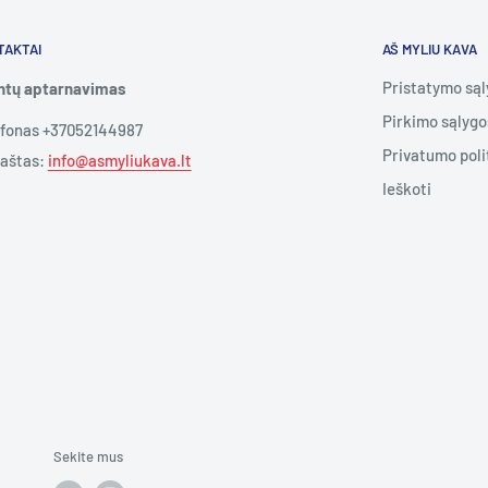
TAKTAI
AŠ MYLIU KAVA
Pristatymo są
entų aptarnavimas
Pirkimo sąlygo
efonas +37052144987
Privatumo poli
paštas:
info@asmyliukava.lt
Ieškoti
Sekite mus