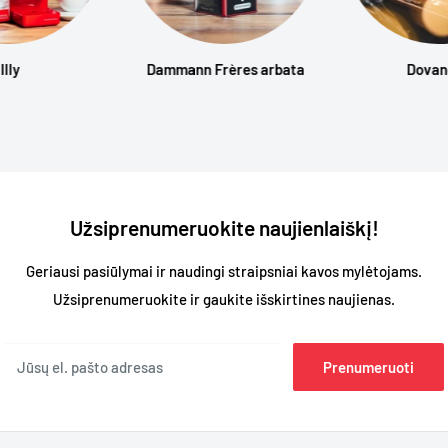
Illy
Dammann Frères arbata
Dova
Užsiprenumeruokite naujienlaiškį!
Geriausi pasiūlymai ir naudingi straipsniai kavos mylėtojams.
Užsiprenumeruokite ir gaukite išskirtines naujienas.
Jūsų el. pašto adresas
Prenumeruoti