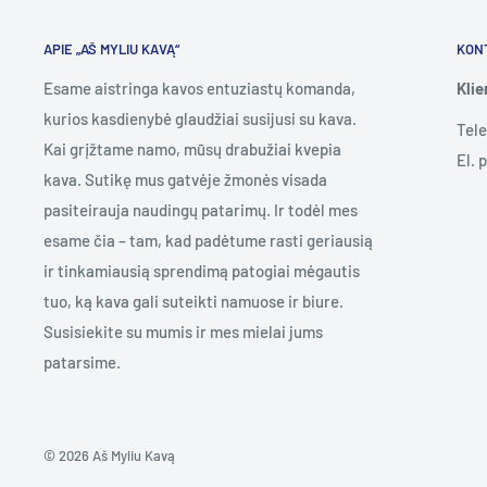
APIE „AŠ MYLIU KAVĄ“
KON
Esame aistringa kavos entuziastų komanda,
Kli
kurios kasdienybė glaudžiai susijusi su kava.
Tel
Kai grįžtame namo, mūsų drabužiai kvepia
El. 
kava. Sutikę mus gatvėje žmonės visada
pasiteirauja naudingų patarimų. Ir todėl mes
esame čia – tam, kad padėtume rasti geriausią
ir tinkamiausią sprendimą patogiai mėgautis
tuo, ką kava gali suteikti namuose ir biure.
Susisiekite su mumis ir mes mielai jums
patarsime.
© 2026 Aš Myliu Kavą