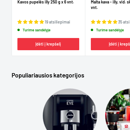
Kavos pupelės illy 250 g x 6 vnt.
Malta kava - illy, vid. s
vnt.
19 atsiliepimai
35 ats
Turime sandėlyje
Turime sandėlyje
Įdėti į krepšelį
Įdėti į krepš
Populiariausios kategorijos