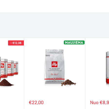
-
€12,06
Kaina
Kaina
€22,00
Nuo €8,9