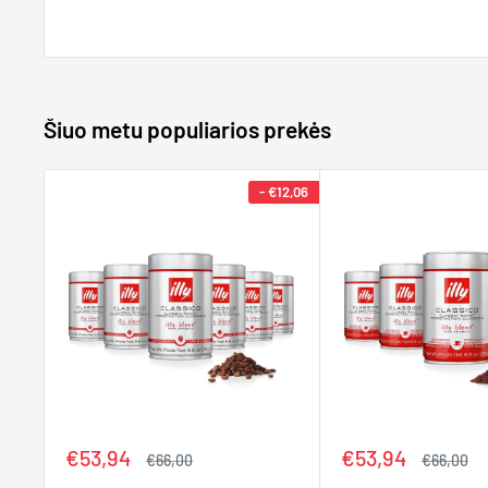
Šiuo metu populiarios prekės
-
€12,06
Kaina
Kaina
€53,94
€53,94
Įprasta
Įprasta
€66,00
€66,00
kaina
kaina