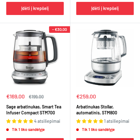
Įdėti į krepšelį
Įdėti į krepšelį
-
€30,00
Kaina
Kaina
€169,00
€259,00
Įprasta
€199,00
kaina
Sage arbatinukas, Smart Tea
Arbatinukas Stollar,
Infuser Compact STM700
automatinis, STM800
4 atsiliepimai
1 atsiliepimai
Tik 1 liko sandėlyje
Tik 1 liko sandėlyje