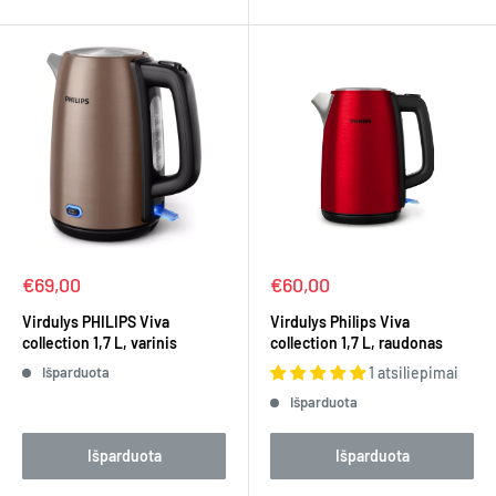
Kaina
Kaina
€69,00
€60,00
Virdulys PHILIPS Viva
Virdulys Philips Viva
collection 1,7 L, varinis
collection 1,7 L, raudonas
Išparduota
1 atsiliepimai
Išparduota
Išparduota
Išparduota