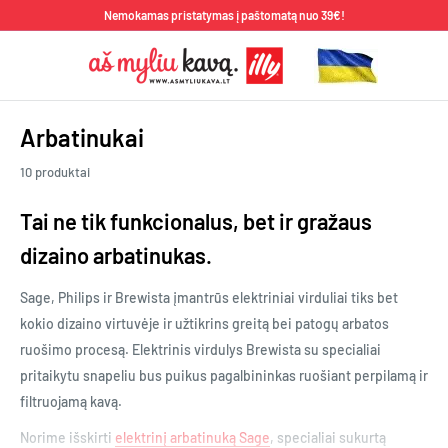
Pereiti
Nemokamas pristatymas į paštomatą nuo 39€!
prie
Aš
turinio
Myliu
Kavą
Arbatinukai
10 produktai
Tai ne tik funkcionalus, bet ir gražaus
dizaino arbatinukas.
Sage, Philips ir Brewista įmantrūs elektriniai virduliai tiks bet
kokio dizaino virtuvėje ir užtikrins greitą bei patogų arbatos
ruošimo procesą. Elektrinis virdulys Brewista su specialiai
pritaikytu snapeliu bus puikus pagalbininkas ruošiant perpilamą ir
filtruojamą kavą.
Norime išskirti
elektrinį arbatinuką Sage
, specialiai sukurtą