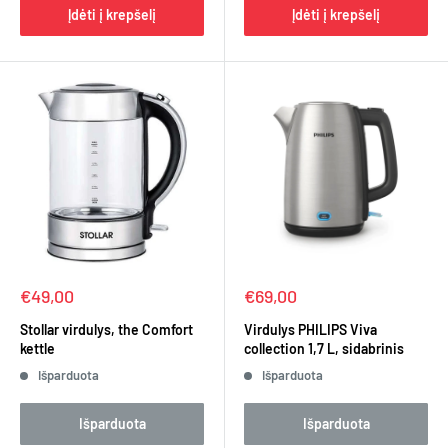
Įdėti į krepšelį
Įdėti į krepšelį
Kaina
Kaina
€49,00
€69,00
Stollar virdulys, the Comfort
Virdulys PHILIPS Viva
kettle
collection 1,7 L, sidabrinis
Išparduota
Išparduota
Išparduota
Išparduota