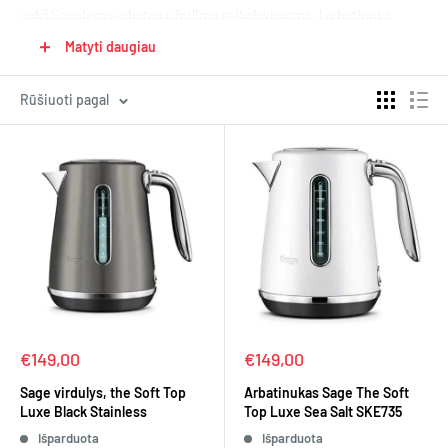
aukščiausiems arbatos užpilimo reikalavimams. Į arbatinuką
įpilkite vandens, į filtrą supilkite
mėgstamos
ir leiskite
Matyti daugiau
arbatinukui atlikti savo darbą. Esant tinkamai vandens
temperatūrai, virdulys atliks savo darbą nuleisdamas arbatos filtrą
Rūšiuoti pagal
į vandenį ir per atitinkamą laiką užplikys arbatos gėrimą.
Porcelianinius ir stiklinius arbatinukus, taip pat arbatinuką su
sieteliu rasite skyriuje
arbatos reikmenys
.
Kaina
Kaina
€149,00
€149,00
Sage virdulys, the Soft Top
Arbatinukas Sage The Soft
Luxe Black Stainless
Top Luxe Sea Salt SKE735
Išparduota
Išparduota