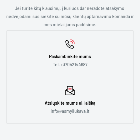
nebūtų atidaryta, naudota ar išimta iš originalios pakuotės.
Galime jums pasiūlyti:
Jei turite kitų klausimų, į kuriuos dar neradote atsakymo,
- Trumpalaikę nuomą. Jei jums reikia kavos aparato renginiui
nedvejodami susisiekite su mūsų klientų aptarnavimo komanda ir
ar kelioms dienoms.
mes mielai jums padėsime.
- Ilgalaikę nuomą. Jei jums reikia kavos aparato biure,
kavinėje ar bet kur kitur ilgesniam laikui.
Paskambinkite mums
Daugiau informacijos rasite
čia.
Tel. +37052144987
Atsiųskite mums el. laišką
info@asmyliukava.lt