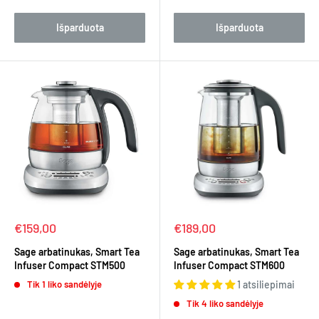
Išparduota
Išparduota
Kaina
Kaina
€159,00
€189,00
Sage arbatinukas, Smart Tea
Sage arbatinukas, Smart Tea
Infuser Compact STM500
Infuser Compact STM600
Tik 1 liko sandėlyje
1 atsiliepimai
Tik 4 liko sandėlyje