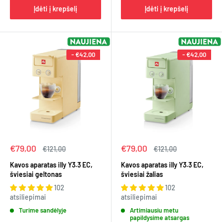
Įdėti į krepšelį
Įdėti į krepšelį
-
€42,00
-
€42,00
Kaina
Kaina
€79,00
€79,00
Įprasta
Įprasta
€121,00
€121,00
kaina
kaina
Kavos aparatas illy Y3.3 EC,
Kavos aparatas illy Y3.3 EC,
šviesiai geltonas
šviesiai žalias
102
102
atsiliepimai
atsiliepimai
Turime sandėlyje
Artimiausiu metu
papildysime atsargas