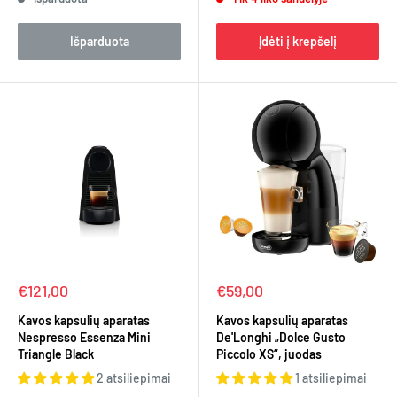
Išparduota
Įdėti į krepšelį
Kaina
Kaina
€121,00
€59,00
Kavos kapsulių aparatas
Kavos kapsulių aparatas
Nespresso Essenza Mini
De'Longhi „Dolce Gusto
Triangle Black
Piccolo XS“, juodas
2 atsiliepimai
1 atsiliepimai