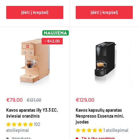
Įdėti į krepšelį
Įdėti į krepšelį
-
€42,00
Kaina
Kaina
€79,00
€129,00
Įprasta
€121,00
kaina
Kavos aparatas illy Y3.3 EC,
Kavos kapsulių aparatas
šviesiai oranžinis
Nespresso Essenza mini,
juodas
102
atsiliepimai
1 atsiliepimai
Išparduota
Tik 4 liko sandėlyje