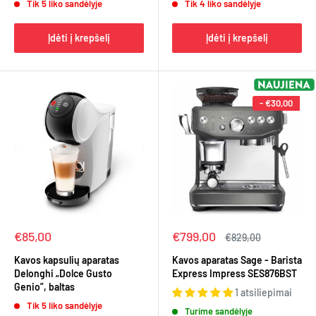
Tik 5 liko sandėlyje
Tik 4 liko sandėlyje
Įdėti į krepšelį
Įdėti į krepšelį
-
€30,00
Kaina
Kaina
€85,00
€799,00
Įprasta
€829,00
kaina
Kavos kapsulių aparatas
Kavos aparatas Sage - Barista
Delonghi „Dolce Gusto
Express Impress SES876BST
Genio”, baltas
1 atsiliepimai
Tik 5 liko sandėlyje
Turime sandėlyje