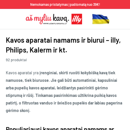
Pereiti
Nemokamas pristatymas į paštomatą nuo 39€!
prie
Aš
turinio
Myliu
Kavą
Kavos aparatai namams ir biurui – illy,
Philips, Kalerm ir kt.
92 produktai
Kavos aparatai yra
įrenginiai, skirti ruošti kokybišką kavą tiek
namuose, tiek biuruose. Jie gali būti automatiniai, kapsuliniai
arba pupelių kavos aparatai, leidžiantys pasirinkti gėrimo
stiprumą ir rūšį. Tinkamas pasirinkimas užtikrina puikią kavos
patirtį, o filtruotas vanduo ir šviežios pupelės dar labiau pagerina
gėrimo skonį.
Populiariausi kavos aparatai namams ar