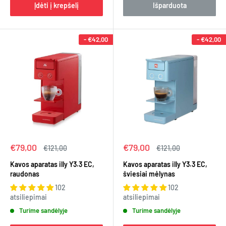
Įdėti į krepšelį
Išparduota
-
€42,00
-
€42,00
Kaina
Kaina
€79,00
€79,00
Įprasta
Įprasta
€121,00
€121,00
kaina
kaina
Kavos aparatas illy Y3.3 EC,
Kavos aparatas illy Y3.3 EC,
raudonas
šviesiai mėlynas
102
102
atsiliepimai
atsiliepimai
Turime sandėlyje
Turime sandėlyje