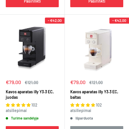
Pasirinkti
Pasirinkti
-
€42,00
-
€42,00
Kaina
Kaina
€79,00
€79,00
Įprasta
Įprasta
€121,00
€121,00
kaina
kaina
Kavos aparatas illy Y3.3 EC,
Kavos aparatas illy Y3.3 EC,
juodas
baltas
102
102
atsiliepimai
atsiliepimai
Turime sandėlyje
Išparduota