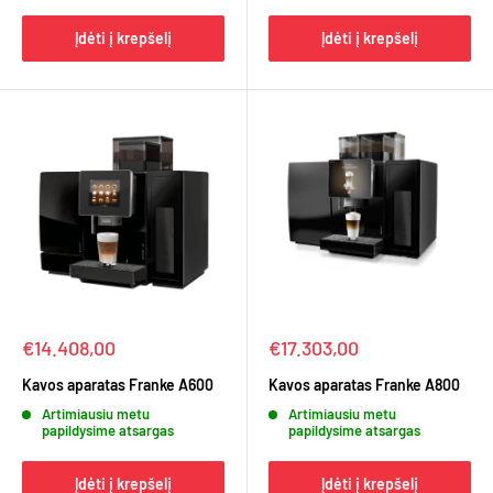
Įdėti į krepšelį
Įdėti į krepšelį
Kaina
Kaina
€14.408,00
€17.303,00
Kavos aparatas Franke A600
Kavos aparatas Franke A800
Artimiausiu metu
Artimiausiu metu
papildysime atsargas
papildysime atsargas
Įdėti į krepšelį
Įdėti į krepšelį