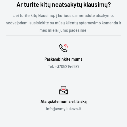
jums geriausią sprendimą.
grąžinimo tvarkos susitarsime el. paštu. Svarbu, kad prekė
Ar turite kitų neatsakytų klausimų?
nebūtų atidaryta, naudota ar išimta iš originalios pakuotės.
Galime jums pasiūlyti:
Jei turite kitų klausimų, į kuriuos dar neradote atsakymo,
- Trumpalaikę nuomą. Jei jums reikia kavos aparato renginiui
nedvejodami susisiekite su mūsų klientų aptarnavimo komanda ir
ar kelioms dienoms.
mes mielai jums padėsime.
- Ilgalaikę nuomą. Jei jums reikia kavos aparato biure,
kavinėje ar bet kur kitur ilgesniam laikui.
Paskambinkite mums
Daugiau informacijos rasite
čia.
Tel. +37052144987
Atsiųskite mums el. laišką
info@asmyliukava.lt