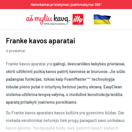
Pereiti
Nemokamas pristatymas į paštomatą nuo 39€!
prie
Aš
turinio
Myliu
Kavą
Franke kavos aparatai
4 produktai
Franke kavos aparatai yra
galingi, šveicariškos kokybės prietaisai,
skirti užtikrinti puikią kavos patirtį kavinėse ar biuruose. Jie siūlo
pažangias funkcijas, tokias kaip FoamMaster™ technologija
tobulai pieno putai ir intuityvų lietimui jautrų ekraną. EasyClean
sistema užtikrina lengvą valymą, o modulinė konstrukcija leidžia
aparatą pritaikyti įvairiems poreikiams.
Su Franke kavos aparatais kavos kultūra yra gyvenimo būdas. Dar
niekada verslininkai neturėjo tiek progų paragauti savo unikalaus
kavos gėrimo. Yra daugybė būdų, kaip gaminti kavą ir padaryti