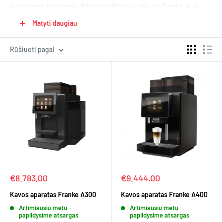
įspūdį savo klientams. Būtent todėl buvo sukurta Franke, kuri
sukūrė kavos aparatus, kurie nepalieka abejingų. Itin galingi ir
Matyti daugiau
kokybiški kavos aparatai iš Šveicarijos.
Rūšiuoti pagal
Kaina
Kaina
€8.783,00
€9.444,00
Kavos aparatas Franke A300
Kavos aparatas Franke A400
Artimiausiu metu
Artimiausiu metu
papildysime atsargas
papildysime atsargas