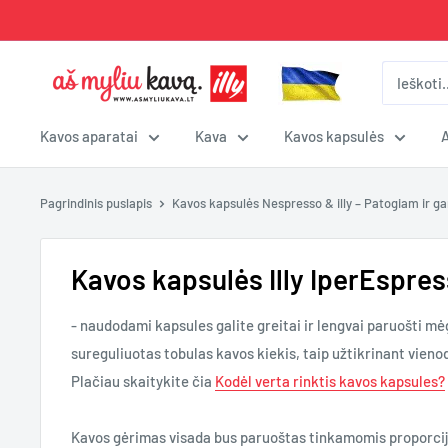
Pereiti
prie
turinio
Aš
Myliu
Kavą
Kavos aparatai
Kava
Kavos kapsulės
Pagrindinis puslapis
Kavos kapsulės Nespresso & illy – Patogiam ir ga
Kavos kapsulės Illy IperEspre
- naudodami kapsules galite greitai ir lengvai paruošti 
sureguliuotas tobulas kavos kiekis, taip užtikrinant vieno
Plačiau skaitykite čia
Kodėl verta rinktis kavos kapsules?
Kavos gėrimas visada bus paruoštas tinkamomis proporcijo