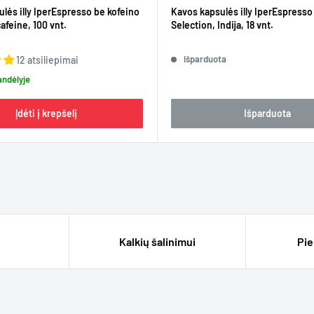
lės illy IperEspresso be kofeino
Kavos kapsulės illy IperEspresso
afeine, 100 vnt.
Selection, Indija, 18 vnt.
Išparduota
12 atsiliepimai
andėlyje
Įdėti į krepšelį
Išparduota
Kalkių šalinimui
Pie