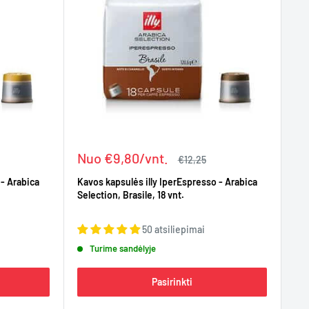
Kaina
Nuo €9,80/vnt.
Įprasta
€12,25
kaina
 - Arabica
Kavos kapsulės illy IperEspresso - Arabica
Selection, Brasile, 18 vnt.
50 atsiliepimai
Turime sandėlyje
Pasirinkti