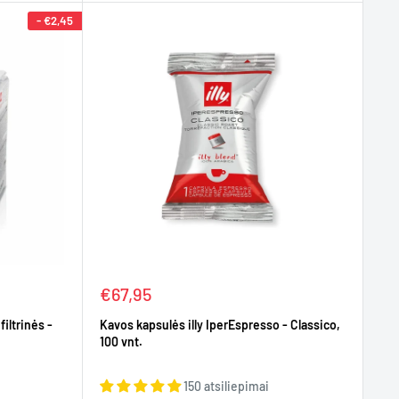
-
€2,45
Kaina
€67,95
iltrinės -
Kavos kapsulės illy IperEspresso - Classico,
100 vnt.
150 atsiliepimai