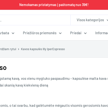
Nemokamas pristatymas į paštomatą nuo 39€!
Visos kategorijos
Arbata
Priežiūros priemonės
Priedai
Informa
rdžiam rytui
Kavos kapsulės Illy IperEspresso
sso
mėgstamą kavą, vos vienu mygtuko paspaudimu - kapsulėse malta kava s
dai skanią kavą kiekvieną dieną
mis, o tai svarbu, kad galėtumėte mėgautis visomis gerosiomis kavo