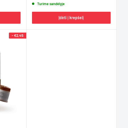
Turime sandėlyje
Įdėti į krepšelį
-
€2,45