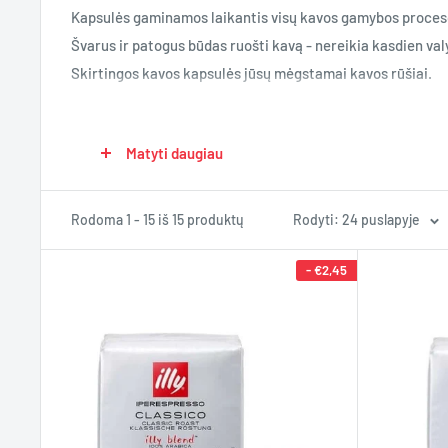
Kapsulės gaminamos laikantis visų kavos gamybos proceso t
Švarus ir patogus būdas ruošti kavą - nereikia kasdien val
Skirtingos kavos kapsulės jūsų mėgstamai kavos rūšiai.
Illy Iperespresso kavos kapsulės skirstomos į labiau klasik
Matyti daugiau
kapsulių aparatą su pieno plakikliu, galima paruošti ir t
Kavos kapsulių skrudinimo laipsniai:
Rodoma 1 - 15 iš 15 produktų
Rodyti: 24 puslapyje
- vidutinio skrudinimo kapsulės, kurios leis pilnai pajusti
- tamsaus skrudinimo kapsulės, kurios patiks intensyvaus
-
€2,45
Mūsų pasiūlyme rasite kavos iš geriausių pasaulio kavos pl
pasilepinkite išskirtinai geru skoniu!
Kokybiška kava namuose ir biure. Nuostabiai paruošta kav