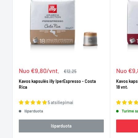
Kaina
Kaina
Nuo €9,80/vnt.
Nuo €9,
Įprasta
€12,25
kaina
Kavos kapsulės illy IperEspresso - Costa
Kavos kapsu
Rica
18 vnt.
5 atsiliepimai
Išparduota
Turime s
Išparduota