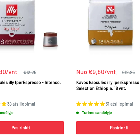
Kaina
80/vnt.
Nuo €9,80/vnt.
Įprasta
Įprasta
€12,25
€12,25
kaina
kaina
lės illy IperEspresso - Intenso,
Kavos kapsulės illy IperEspresso
Selection Ethiopia, 18 vnt.
38 atsiliepimai
31 atsiliepimai
andėlyje
Turime sandėlyje
Pasirinkti
Pasirinkti