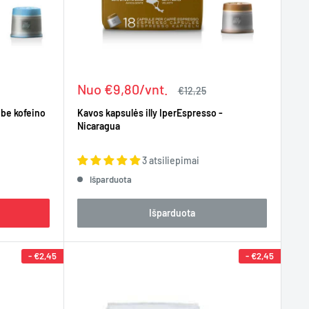
Kaina
Nuo €9,80/vnt.
Įprasta
€12,25
kaina
 be kofeino
Kavos kapsulės illy IperEspresso -
Nicaragua
3 atsiliepimai
Išparduota
Išparduota
-
€2,45
-
€2,45