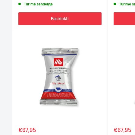
Turime sandėlyje
Turime s
Pasirinkti
Kaina
Kaina
€67,95
€67,95