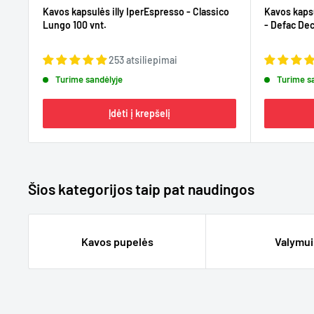
Kavos kapsulės illy IperEspresso - Classico
Kavos kapsu
Lungo 100 vnt.
- Defac Dec
253 atsiliepimai
Turime sandėlyje
Turime s
Įdėti į krepšelį
Šios kategorijos taip pat naudingos
Kavos pupelės
Valymui