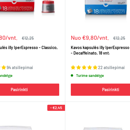
Kaina
80/vnt.
Nuo €9,80/vnt.
Įprasta
Įprasta
€12,25
€12,25
kaina
kaina
lės illy IperEspresso - Classico,
Kavos kapsulės illy IperEspresso
- Decaffeinato, 18 vnt.
94 atsiliepimai
22 atsiliepimai
andėlyje
Turime sandėlyje
Pasirinkti
Pasirinkti
-
€2,45