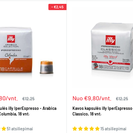
-
€2,45
Kaina
80/vnt.
Nuo €9,80/vnt.
Įprasta
Įprasta
€12,25
€12,25
kaina
kaina
lės illy IperEspresso - Arabica
Kavos kapsulės illy IperEspresso f
Columbia, 18 vnt.
Classico, 18 vnt.
51 atsiliepimai
15 atsiliepimai