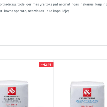
radicijų, todėl gėrimas yra toks pat aromatingas ir skanus, kaip ir 
yti kavos aparato, nes viskas lieka kapsulėje;
inius skonius ir taip pat su skirtingais skonio niuansais, kurie kiekv
okius kreminius pieno gėrimus kaip kapučino ar latte. Kiekviena gėrim
 konkrečiai kavos rūšiai būdingus skonio niuansus
 ir kartoko kavos skonio gerbėjams
-
€2,45
antacijų. Ar norite mėgautis kava iš Etiopijos, Brazilijos ar Kolumbij
a teigiamai nuotaikai kiekvieną dieną!