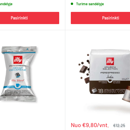
andėlyje
Turime sandėlyje
Pasirinkti
Pasirinkti
Kaina
Nuo €9,80/vnt.
Įprasta
€12,25
kaina