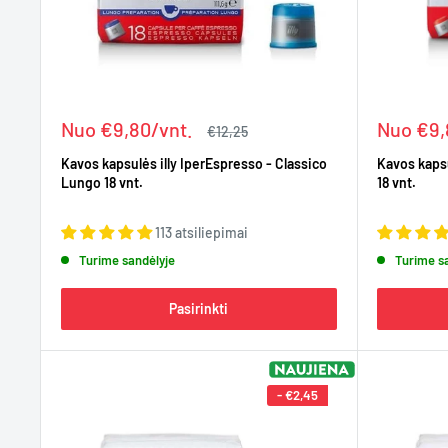
Kaina
Kaina
Nuo €9,80/vnt.
Nuo €9,
Įprasta
€12,25
kaina
Kavos kapsulės illy IperEspresso - Classico
Kavos kapsu
Lungo 18 vnt.
18 vnt.
113 atsiliepimai
Turime sandėlyje
Turime s
Pasirinkti
-
€2,45