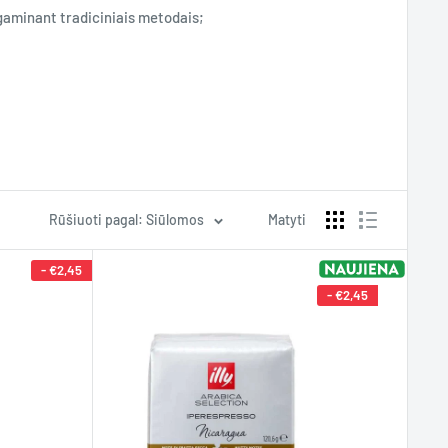
gaminant tradiciniais metodais;
ienoje Monoarabikos šalyje yra skirtingi. Sujungus kavos
o rūšis ruošiama su atitinkama kavos kapsule.
Rūšiuoti pagal: Siūlomos
Matyti
-
€2,45
-
€2,45
os? Tuomet rinkitės mūsų restorano lygio kavą ir