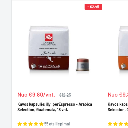
-
€2,45
Kaina
Kaina
Nuo €9,80/vnt.
Nuo €9,
Įprasta
€12,25
kaina
Kavos kapsulės illy IperEspresso - Arabica
Kavos kapsu
Selection, Guatemala, 18 vnt.
Selection, 
55 atsiliepimai