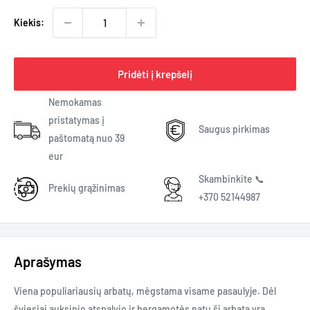
Kiekis:
Pridėti į krepšelį
Nemokamas
pristatymas į
Saugus pirkimas
paštomatą nuo 39
eur
Skambinkite 📞
Prekių grąžinimas
+370 52144987
Aprašymas
Viena populiariausių arbatų, mėgstama visame pasaulyje. Dėl
šviesiai auksinio atspalvio ir bergamotės natų ši arbata yra