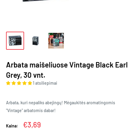
Arbata maišeliuose Vintage Black Earl
Grey, 30 vnt.
1 atsiliepimai
Arbata, kuri nepaliks abejingų! Mėgaukitės aromatingomis
"Vintage" arbatomis dabar!
Kaina
€3,69
Kaina: