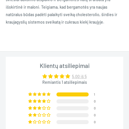
išskirtinė ir maloni. Teigiama, kad bergamotės yra naujas
natūralus būdas padėti palaikyti sveiką cholesterolio, širdies ir
kraujagyslių sistemos sveikatą ir cukraus kiekį kraujyje.
Klientų atsiliepimai
5.00 iš 5
Remiantis 1 atsiliepimais
1
0
0
0
0