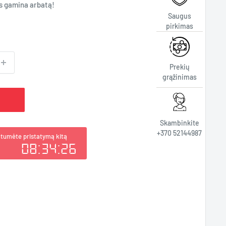
ts gamina arbatą!
Saugus
pirkimas
Prekių
grąžinimas
Skambinkite
+370 52144987
utumėte pristatymą kitą
08:34:25