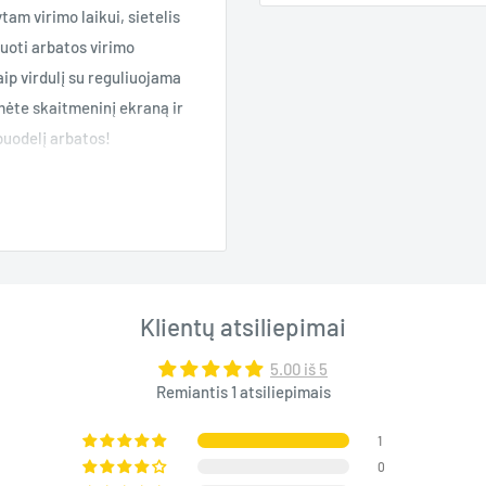
am virimo laikui, sietelis
iuoti arbatos virimo
aip virdulį su reguliuojama
ėte skaitmeninį ekraną ir
puodelį arbatos!
Klientų atsiliepimai
5.00 iš 5
Remiantis 1 atsiliepimais
1
0