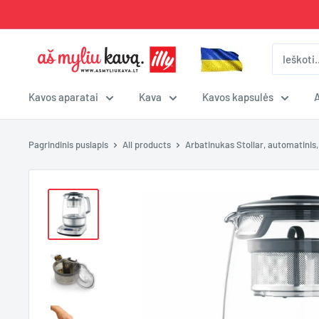
Pereiti
prie
turinio
Aš
Myliu
Kavą
Kavos aparatai
Kava
Kavos kapsulės
Pagrindinis puslapis
All products
Arbatinukas Stollar, automatinis