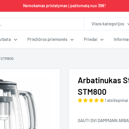
Nemokamas pristatymas į paštomatą nuo 39€!
Visos kategorijos
Arbata
Priežiūros priemonės
Priedai
Informa
, STM800
Arbatinukas St
STM800
1 atsiliepimai
GAUTI DVI DAMMANN ARBA