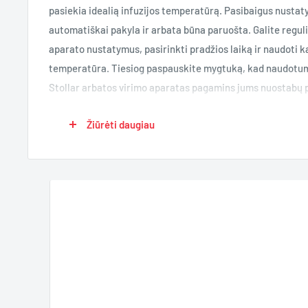
pasiekia idealią infuzijos temperatūrą. Pasibaigus nustatyt
automatiškai pakyla ir arbata būna paruošta. Galite regul
aparato nustatymus, pasirinkti pradžios laiką ir naudoti k
temperatūra. Tiesiog paspauskite mygtuką, kad naudotum
Stollar arbatos virimo aparatas pagamins jums nuostabų 
Žiūrėti daugiau