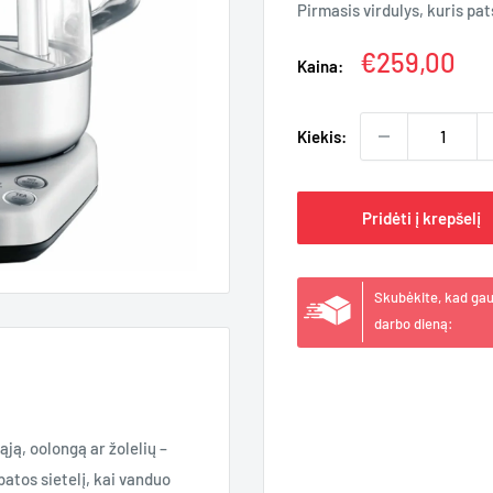
Pirmasis virdulys, kuris pa
Kaina
€259,00
Kaina:
Kiekis:
Pridėti į krepšelį
Skubėkite, kad ga
darbo dieną:
ąją, oolongą ar žolelių –
atos sietelį, kai vanduo