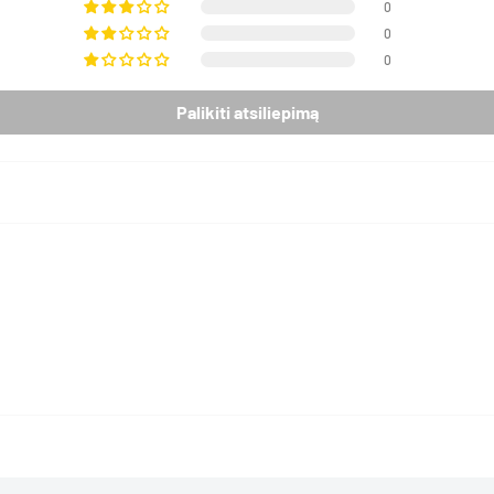
0
0
0
Palikiti atsiliepimą