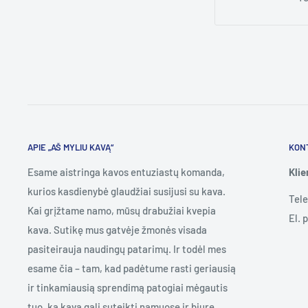
APIE „AŠ MYLIU KAVĄ“
KON
Esame aistringa kavos entuziastų komanda,
Kli
kurios kasdienybė glaudžiai susijusi su kava.
Tel
Kai grįžtame namo, mūsų drabužiai kvepia
El. 
kava. Sutikę mus gatvėje žmonės visada
pasiteirauja naudingų patarimų. Ir todėl mes
esame čia – tam, kad padėtume rasti geriausią
ir tinkamiausią sprendimą patogiai mėgautis
tuo, ką kava gali suteikti namuose ir biure.