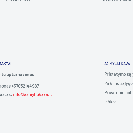
TAKTAI
AŠ MYLIU KAVA
Pristatymo są
entų aptarnavimas
Pirkimo sąlygo
efonas +37052144987
Privatumo poli
paštas:
info@asmyliukava.lt
Ieškoti