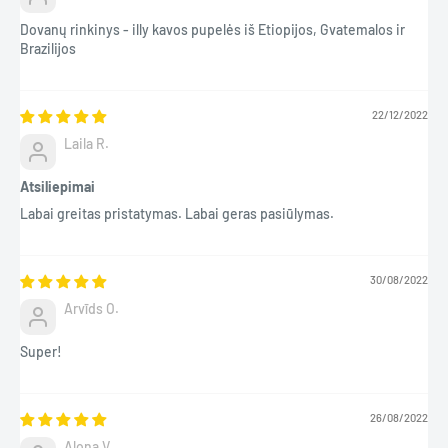
Dovanų rinkinys - illy kavos pupelės iš Etiopijos, Gvatemalos ir
Brazilijos
22/12/2022
Laila R.
Atsiliepimai
Labai greitas pristatymas. Labai geras pasiūlymas.
30/08/2022
Arvīds O.
Super!
26/08/2022
Aļona V.