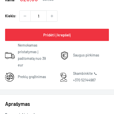
kaina
Kiekis:
Pridėti į krepšelį
Nemokamas
pristatymas į
Saugus pirkimas
paštomatą nuo 39
eur
Skambinkite 📞
Prekių grąžinimas
+370 52144987
Aprašymas