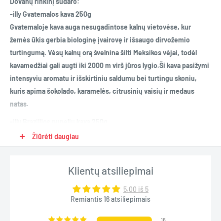
Dovanų rinkinį sudaro:
-illy Gvatemalos kava 250g
Gvatemaloje kava auga nesugadintose kalnų vietovėse, kur
žemės ūkis gerbia biologinę įvairovę ir išsaugo dirvožemio
turtingumą. Vėsų kalnų orą švelnina šilti Meksikos vėjai, todėl
kavamedžiai gali augti iki 2000 m virš jūros lygio.Ši kava pasižymi
intensyviu aromatu ir išskirtiniu saldumu bei turtingu skoniu,
kuris apima šokolado, karamelės, citrusinių vaisių ir medaus
natas.
-illy Brazilijos pupelių kava 250g
Brazilija yra pirmaujanti pasaulyje arabikos kavos gamintoja,
Žiūrėti daugiau
daugiausia auginama pietrytinėse aukštumose, kur klimatas yra
idealus, nes kaitaliojasi sausros ir liūčių laikotarpiai.Kavos
Klientų atsiliepimai
aromatas yra intensyvus ir apgaubiantis, o aksominis sodrumas
sukuria apčiuopiamą skonio malonumo pojūtį. Ypatingą saldumą
5.00 iš 5
ir išskirtines šokolado natas papildo skrebučiai ir karamelė.
Remiantis 16 atsiliepimais
-illy Etiopijos pupelių kava 250g
16