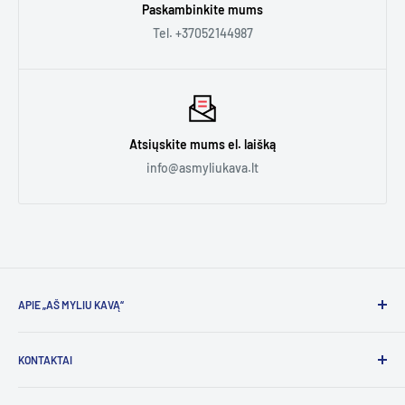
Paskambinkite mums
Daugiau informacijos rasite
čia.
Tel. +37052144987
Atsiųskite mums el. laišką
info@asmyliukava.lt
APIE „AŠ MYLIU KAVĄ“
Esame aistringa kavos entuziastų komanda, kurios
KONTAKTAI
kasdienybė glaudžiai susijusi su kava. Kai grįžtame namo,
mūsų drabužiai kvepia kava. Sutikę mus gatvėje žmonės
Klientų aptarnavimas