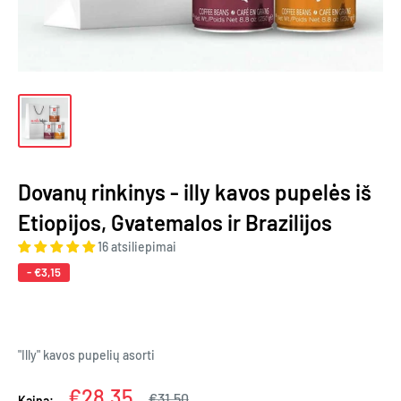
Dovanų rinkinys - illy kavos pupelės iš
Etiopijos, Gvatemalos ir Brazilijos
16 atsiliepimai
-
€3,15
"Illy" kavos pupelių asorti
Kaina
€28,35
Įprasta
€31,50
Kaina: