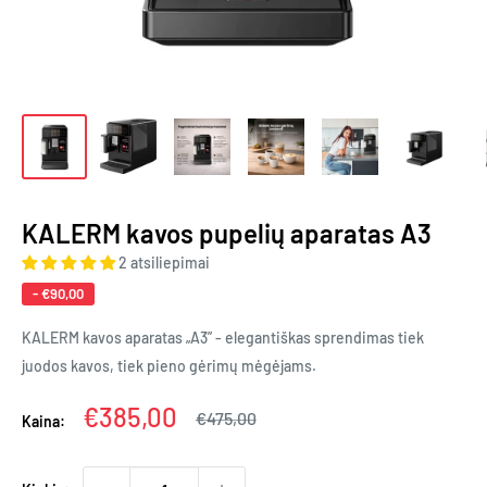
KALERM kavos pupelių aparatas A3
2 atsiliepimai
-
€90,00
KALERM kavos aparatas „A3” - elegantiškas sprendimas tiek
juodos kavos, tiek pieno gėrimų mėgėjams.
Kaina
€385,00
Įprasta
€475,00
Kaina:
kaina