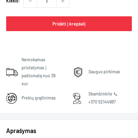
Kiekis:
Pridėti į krepšelį
Nemokamas
pristatymas į
Saugus pirkimas
paštomatą nuo 39
eur
Skambinkite 📞
Prekių grąžinimas
+370 52144987
Aprašymas