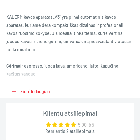
KALERM kavos aparatas „A3” yra pilnai automatinis kavos
aparatas, kuriame dera kompaktiškas dizainas ir profesionali
kavos ruošimo kokybė. Jis idealiai tinka tiems, kurie vertina
juodos kavos ir pieno gėrimų universalumą nešvaistant vietos ar
funkcionalumo.
Gėrimai:
espresso, juoda kava, americano, latte, kapučino,
karštas vanduo.
Šviežio pieno sistema
Žiūrėti daugiau
Optimizuota pieno sistema tiksliai sumaišo garus, pieną ir orą,
sukuriant šilkinę, idealios temperatūros pieno putą – puikiai
Klientų atsiliepimai
tinkančią kapučino ir latte ruošimui. Visos pieno talpyklos dalys
yra lengvai nuimamos ir tinkamos plauti kriauklėje arba
5.00 iš 5
indaplovėje. Nereikia atskiro skalavimo su cheminėmis
Remiantis 2 atsiliepimais
priemonėmis – tiesiog nuimkite pieno talpyklą ir ją išskalaukite.