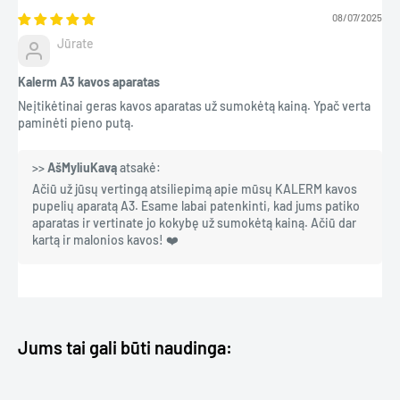
Kavos aparato navigacija ir valdymas yra labai paprasti ir aiškūs.
08/07/2025
Gėrimų ir papildomų nustatymų mygtukai išdėstyti suprantamai,
Jūrate
kad viską būtų galima rasti vienu metu, o gėrimų ruošimas
Kalerm A3 kavos aparatas
nesukeltų papildomų sunkumų.
Neįtikėtinai geras kavos aparatas už sumokėtą kainą. Ypač verta
Izoliuota pupelių talpykla
paminėti pieno putą.
Speciali „Aroma Protect Sealing” sistema užtikrina patikimą ir
>>
AšMyliuKavą
atsakė:
tinkamą aplinką kavos pupelėms, kad jos kuo ilgiau išlaikytų
Ačiū už jūsų vertingą atsiliepimą apie mūsų KALERM kavos
šviežumą ir aromatą. Dėl specialios dangtelio izoliacijos oro
pupelių aparatą A3. Esame labai patenkinti, kad jums patiko
perteklius ir kiti nepageidaujami dirgikliai nepasiekia kavos
aparatas ir vertinate jo kokybę už sumokėtą kainą. Ačiū dar
kartą ir malonios kavos! ❤️
pupelių.
Energijos taupymo režimas
Išmanusis energijos taupymo režimas gerokai sumažina kavos
aparato energijos suvartojimą, kai kavos aparatas nevykdo
Jums tai gali būti naudinga:
aktyvaus užvirinimo.
Naudojant vandens filtrą, itin sumažėja kalkių susidarymas, todėl