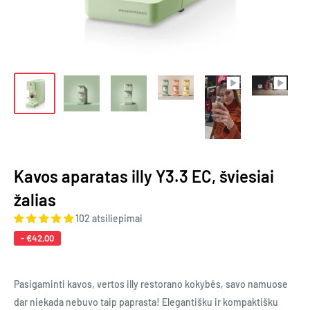
Kavos aparatas illy Y3.3 EC, šviesiai
žalias
102 atsiliepimai
-
€42,00
Pasigaminti kavos, vertos illy restorano kokybės, savo namuose
dar niekada nebuvo taip paprasta! Elegantišku ir kompaktišku