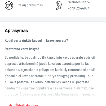
Skambinkite 📞
Prekių grąžinimas
+370 52144987
Aprašymas
Kodėl verta rinktis kapsulinį kavos aparatą?
Restorano verta kokybė
Su nedideliu, bet galingu illy kapsuliniu kavos aparatu sodrioji
espresso arba kreminė juoda kava bus paruošta per kelias
sekundes, o jos skonis prilygs bet kurio illy restorano skoniui!
Kapsuliniai kavos aparatai, turintys daugybę privalumų - nuo
puikaus pastovaus skonio, patrauklios kainos iki paprasto
naudojimo - sparčiai populiarėja tiek namuose, tiek mažuose
biuruose. Šis kavos aparatas ypač tiks tiems kavos mėgėjams,
kurie mėgsta mėgautis skania ir kokybiška kava, tačiau
Žiūrėti daugiau