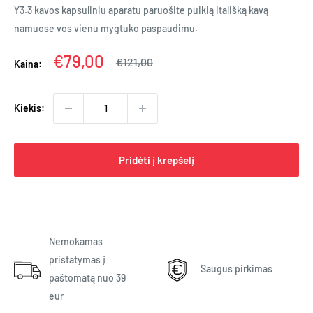
Y3.3 kavos kapsuliniu aparatu paruošite puikią itališką kavą
namuose vos vienu mygtuko paspaudimu.
Kaina
€79,00
Įprasta
€121,00
Kaina:
kaina
Kiekis:
Pridėti į krepšelį
Nemokamas
pristatymas į
Saugus pirkimas
paštomatą nuo 39
eur