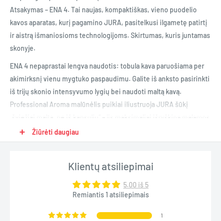
Atsakymas – ENA 4. Tai naujas, kompaktiškas, vieno puodelio
kavos aparatas, kurį pagamino JURA, pasitelkusi ilgametę patirtį
ir aistrą išmaniosioms technologijoms. Skirtumas, kuris juntamas
skonyje.
ENA 4 nepaprastai lengva naudotis: tobula kava paruošiama per
akimirksnį vienu mygtuko paspaudimu. Galite iš anksto pasirinkti
iš trijų skonio intensyvumo lygių bei naudoti maltą kavą.
Professional Aroma malūnėlis puikiai iliustruoja JURA šūkį
„šviežiai malta, ne iš kapsulių“ – jis maksimaliai išryškina malamos
kavos aromatą.
Žiūrėti daugiau
Išmanioji vandens tiekimo impulsiniu būdu technologija (P.E.P.®)
optimizuoja ekstrakcijos laiką ir atskleidžia naujus, mažais kiekiais
Klientų atsiliepimai
ruošiamų, kavos gėrimų skonio bei aromato niuansus. Be to,
5.00 iš 5
užtikrinamos itin lanksčios galimybės puodelio tūriui nustatyti.
Remiantis 1 atsiliepimais
NAUDOJIMO INSTRUKCIJOS
1