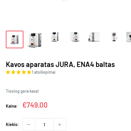
Kavos aparatas JURA, ENA4 baltas
1 atsiliepimai
Tiesiog gera kava!
Kaina
€749,00
Kaina:
Kiekis: