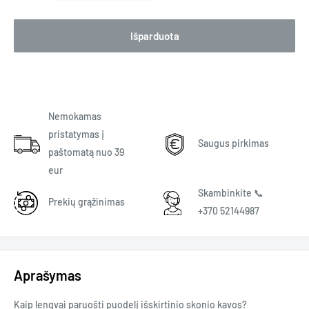
Išparduota
Nemokamas
pristatymas į
Saugus pirkimas
paštomatą nuo 39
eur
Skambinkite 📞
Prekių grąžinimas
+370 52144987
Aprašymas
Kaip lengvai paruošti puodelį išskirtinio skonio kavos?