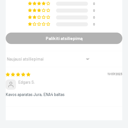
Naudojimosi JURA ENA4 kavos aparatu instrukcijas rasite
čia
0
0
0
0
Palikiti atsiliepimą
Sort by
11/07/2023
Edgars S.
Kavos aparatas Jura, ENA4 baltas