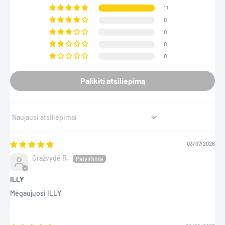
kavinukas / prancūziškas kavinukas
17
Kilmės šalis:
Etiopija
0
0
Pupelių rūšis:
100% arabika
0
*Skirtos nuolaidos nesumuojamos su kitais reklaminiais kodais.
0
Palikiti atsiliepimą
Sort by
03/07/2026
Gražvydė R.
ILLY
Mėgaujuosi ILLY