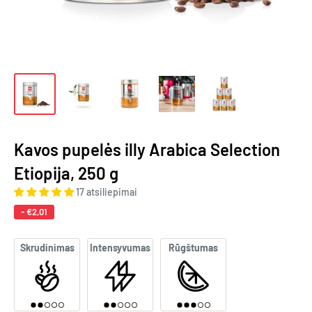
Kavos pupelės illy Arabica Selection
Etiopija, 250 g
17 atsiliepimai
-
€2,01
Skrudinimas
Intensyvumas
Rūgštumas