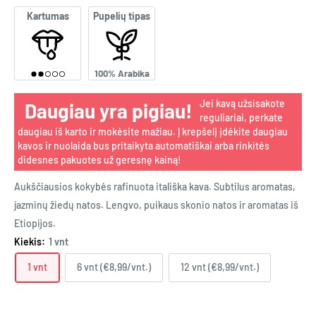
Kartumas
Pupelių tipas
100% Arabika
Jei kavą užsisakote
Daugiau yra pigiau!
reguliariai, perkate
daugiau iš karto ir mokėsite mažiau. Į krepšelį įdėkite daugiau
kavos ir nuolaida bus pritaikyta automatiškai arba rinkitės
didesnes pakuotes už geresnę kainą!
Aukščiausios kokybės rafinuota itališka kava. Subtilus aromatas,
jazminų žiedų natos. Lengvo, puikaus skonio natos ir aromatas iš
Etiopijos.
Kiekis:
1 vnt
1 vnt
6 vnt (€8,99/vnt.)
12 vnt (€8,99/vnt.)