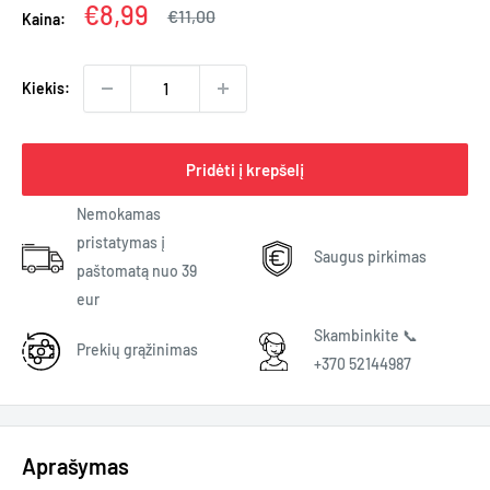
Kaina
€8,99
Įprasta
€11,00
Kaina:
kaina
Kiekis:
Pridėti į krepšelį
Nemokamas
pristatymas į
Saugus pirkimas
paštomatą nuo 39
eur
Skambinkite 📞
Prekių grąžinimas
+370 52144987
Aprašymas