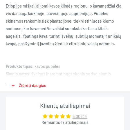
Etiopijos miškai laikomi kavos kilmės regionu, o kavamedžiai čia
vis dar auga laukinėje, pavėsingoje augmenijoje. Pupelės
skinamos rankomis tiek plantacijose, tiek vietiniuose kiemo
soduose, kur kavamedžio vaisiai sunoksta kartu su kitais
augalais. Ypatinga kava, turinti švelnų, subtilų aromatą ir unikalų
kvapą, pasižymintį jazminų žiedų ir citrusinių vaisių natomis.
Produkto tipas:
kavos pupelės
Skonio natos:
švelnus ir aromatingas skonis su švelniomis
jazminų natomis
Žiūrėti daugiau
Kofeino lygis:
vidutinis
Skrudinimas:
●●○○○
Rūgštumas:
●●●○○
Klientų atsiliepimai
Saldumas:
●●●○○
5.00 iš 5
Kartumas:
●●○○○
Remiantis 17 atsiliepimais
Paruošimo būdai:
espresso / pieniški gėrimai / juoda kava /