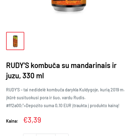
RUDY'S kombuča su mandarinais ir
juzu, 330 ml
RUDY'S – tai nedidelė kombuča darykla Kuldygoje, kurią 2019 m.
įkūrė susituokusi pora ir šuo, vardu Rudis.
#ff2a00;">Depozito suma 0,10 EUR įtraukta į produkto kainą!
Kaina
€3,39
Kaina: