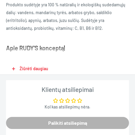
Produkto sudėtyje yra 100 % natūralių ir ekologiškų sudedamųjų
dalių: vandens, mandarinų tyrės, arbatos grybo, saldiklio
(eritritolio), apynių, arbatos, juzu sulčių. Sudėtyje yra
antioksidantų, probiotikų, vitaminų: C, B1, B6 ir B12.
Apie RUDY'S konceptą|
Žiūrėti daugiau
Visos produkto sudedamosios dalys yra 100 % natūralios ir
ekologiškos. Mes darome tai,
ką mėgstame, todėl RUDYD'S kombuča gamyboje naudojame tik
Klientų atsiliepimai
natūralias sudedamąsias dalis, be pridėtų kvapių medžiagų ar
skonio stipriklių. Uogas ir vaisius smulkiname patys, naudojame
Kol kas atsiliepimų nėra.
tik šviežius bazilikų ir mėtų lapus, užaugintus Kuldygos ūkininkų.
Palikiti atsiliepimą
Nepasterizuojame ir nepridedame konservantų į savo produktus,
nes norime, kad visos gerosios savybės pasiektų mūsų