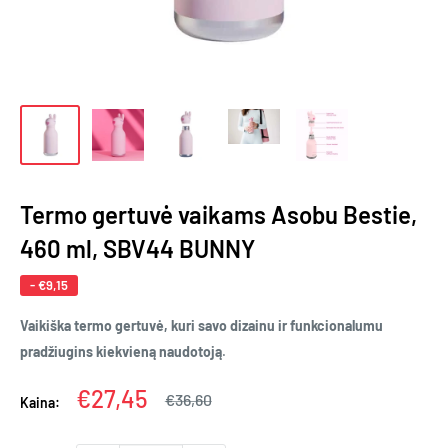
Termo gertuvė vaikams Asobu Bestie,
460 ml, SBV44 BUNNY
-
€9,15
Vaikiška termo gertuvė, kuri savo dizainu ir funkcionalumu
pradžiugins kiekvieną naudotoją
.
Kaina
€27,45
Įprasta
€36,60
Kaina:
kaina