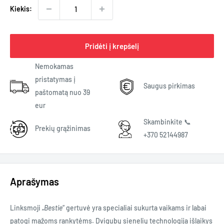
Kiekis:
Pridėti į krepšelį
Nemokamas
pristatymas į
Saugus pirkimas
paštomatą nuo 39
eur
Skambinkite 📞
Prekių grąžinimas
+370 52144987
Aprašymas
Linksmoji „
Bestie
“ gertuvė yra specialiai sukurta vaikams ir labai
patogi mažoms rankytėms. Dvigubų sienelių technologija išlaikys