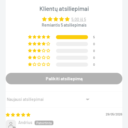
Klientų atsiliepimai
5.00 iš 5
Remiantis 5 atsiliepimais
5
0
0
0
0
Palikiti atsiliepimą
Sort by
29/05/2026
Andrius