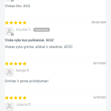
Viskas tiko. Ačiū
05/05/2026
Alvydas S.
Viska vyko kuo puikiaisiai. Ačiū!
Viskas vyko greitai, aiškiai ir skaidriai. AČIŪ!
02/11/2021
Natalja B.
Greitas ir geras pristatymas!
14/07/2021
Jolanta M.