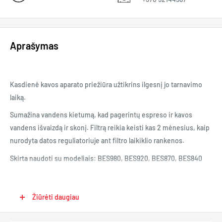
Aprašymas
Kasdienė kavos aparato priežiūra užtikrins ilgesnį jo tarnavimo
laiką.
Sumažina vandens kietumą, kad pagerintų espreso ir kavos
vandens išvaizdą ir skonį. Filtrą reikia keisti kas 2 mėnesius, kaip
nurodyta datos reguliatoriuje ant filtro laikiklio rankenos.
Skirta naudoti su modeliais: BES980, BES920, BES870, BES840
Žiūrėti daugiau