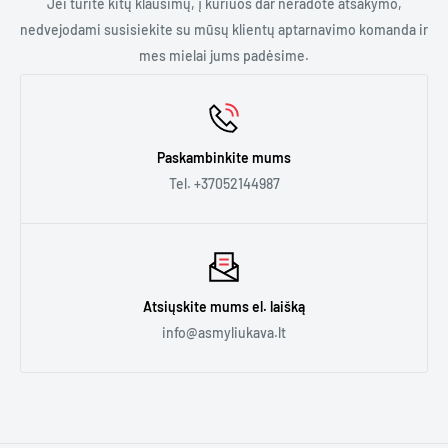
Galime jums pasiūlyti:
Jei turite kitų klausimų, į kuriuos dar neradote atsakymo,
- Trumpalaikę nuomą. Jei jums reikia kavos aparato renginiui
nedvejodami susisiekite su mūsų klientų aptarnavimo komanda ir
ar kelioms dienoms.
mes mielai jums padėsime.
- Ilgalaikę nuomą. Jei jums reikia kavos aparato biure,
kavinėje ar bet kur kitur ilgesniam laikui.
Paskambinkite mums
Daugiau informacijos rasite
čia.
Tel. +37052144987
Atsiųskite mums el. laišką
info@asmyliukava.lt