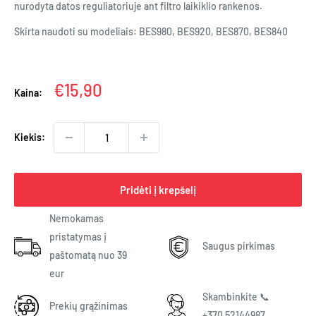
nurodyta datos reguliatoriuje ant filtro laikiklio rankenos.
Skirta naudoti su modeliais: BES980, BES920, BES870, BES840
Kaina
€15,90
Kaina:
Kiekis:
Pridėti į krepšelį
Nemokamas
pristatymas į
Saugus pirkimas
paštomatą nuo 39
eur
Skambinkite 📞
Prekių grąžinimas
+370 52144987