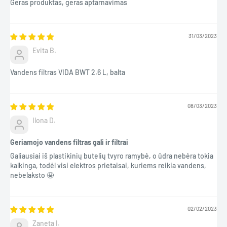
Geras produktas, geras aptarnavimas
31/03/2023
Evita B.
Vandens filtras VIDA BWT 2.6 L, balta
08/03/2023
Ilona D.
Geriamojo vandens filtras gali ir filtrai
Galiausiai iš plastikinių butelių tvyro ramybė, o ūdra nebėra tokia
kalkinga, todėl visi elektros prietaisai, kuriems reikia vandens,
nebelaksto 🤩
02/02/2023
Zaneta I.