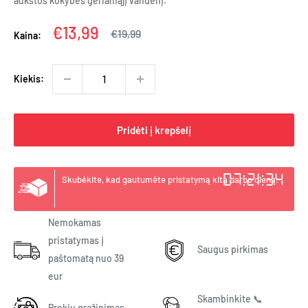
aukštos kokybės geriamąjį vandenį.
Kaina
€13,99
Įprasta
€19,99
Kaina:
kaina
Kiekis:
Pridėti į krepšelį
07:21:33
Skubėkite, kad gautumėte pristatymą kitą darbo dieną:
Nemokamas
pristatymas į
Saugus pirkimas
paštomatą nuo 39
eur
Skambinkite 📞
Prekių grąžinimas