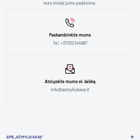
ar kelioms dienoms.
mes mielai jums padėsime.
- Ilgalaikę nuomą. Jei jums reikia kavos aparato biure,
kavinėje ar bet kur kitur ilgesniam laikui.
Paskambinkite mums
Daugiau informacijos rasite
čia.
Tel. +37052144987
Atsiųskite mums el. laišką
info@asmyliukava.lt
APIE „AŠ MYLIU KAVĄ“