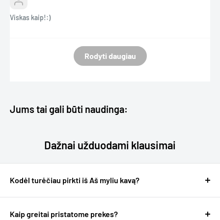
Viskas kaip!:)
Rodyti daugiau
Jums tai gali būti naudinga:
Dažnai užduodami klausimai
Kodėl turėčiau pirkti iš Aš myliu kavą?
Geras klausimas :)
Esame kavos entuziastai ir mylime tai, ką darome, todėl
Kaip greitai pristatome prekes?