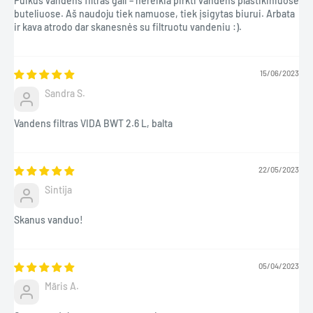
Puikus vandens filtras gali – nereikia pirkti vandens plastikiniuose
buteliuose. Aš naudoju tiek namuose, tiek įsigytas biurui. Arbata
NAUDOJIMO INSTRUKCIJOS
ir kava atrodo dar skanesnės su filtruotu vandeniu :).
Instrukcijas, kaip naudoti BWT vandens skardinę, žr.
čia
15/06/2023
Sandra S.
Vandens filtras VIDA BWT 2.6 L, balta
22/05/2023
Sintija
Skanus vanduo!
05/04/2023
Māris A.