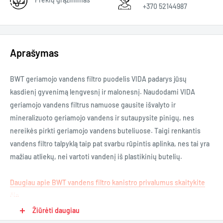
+370 52144987
Aprašymas
BWT geriamojo vandens filtro puodelis VIDA padarys jūsų
kasdienį gyvenimą lengvesnį ir malonesnį. Naudodami VIDA
geriamojo vandens filtrus namuose gausite išvalyto ir
mineralizuoto geriamojo vandens ir sutaupysite pinigų, nes
nereikės pirkti geriamojo vandens buteliuose. Taigi renkantis
vandens filtro talpyklą taip pat svarbu rūpintis aplinka, nes tai yra
mažiau atliekų, nei vartoti vandenį iš plastikinių butelių.
Daugiau apie BWT vandens filtro kanistro privalumus skaitykite
čia.
Žiūrėti daugiau
Vandens filtro kanistras turi keičiamus ir pritaikomus filtrus,