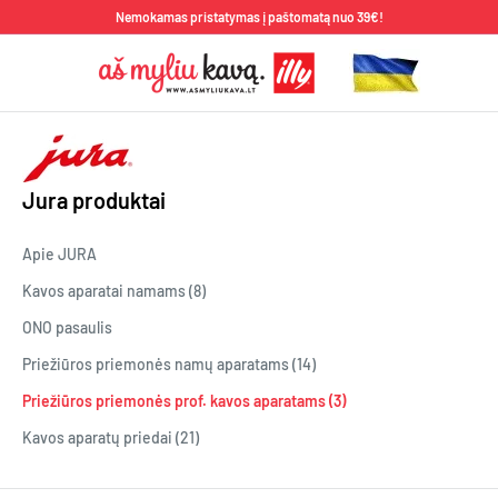
Pereiti
Nemokamas pristatymas į paštomatą nuo 39€!
prie
Aš
turinio
Myliu
Kavą
Jura produktai
Apie JURA
Kavos aparatai namams (8)
ONO pasaulis
Priežiūros priemonės namų aparatams (14)
Priežiūros priemonės prof. kavos aparatams (3)
Kavos aparatų priedai (21)