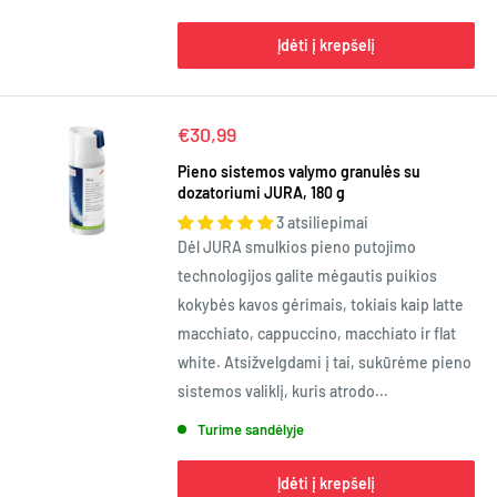
Įdėti į krepšelį
Kaina
€30,99
Pieno sistemos valymo granulės su
dozatoriumi JURA, 180 g
3 atsiliepimai
Dėl JURA smulkios pieno putojimo
technologijos galite mėgautis puikios
kokybės kavos gėrimais, tokiais kaip latte
macchiato, cappuccino, macchiato ir flat
white. Atsižvelgdami į tai, sukūrėme pieno
sistemos valiklį, kuris atrodo...
Turime sandėlyje
Įdėti į krepšelį