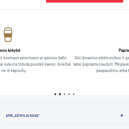
Paprastas ir išmanus
aivios šalto
Dėl išmanios elektronikos ir gerai suplanuotų procesų,
avos: šviežiai
labai paprasta naudoti. Mėgaukitės savo mėgstama kava
paspaudimu arba tiesiog bakstelėdami piršt
APIE „AŠ MYLIU KAVĄ“
Esame aistringa kavos entuziastų komanda, kurios