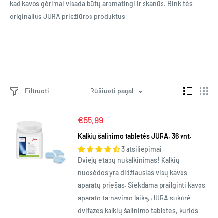
kad kavos gėrimai visada būtų aromatingi ir skanūs. Rinkitės
originalius JURA priežiūros produktus.
Filtruoti
Rūšiuoti pagal
Kaina
€55,99
Kalkių šalinimo tabletės JURA, 36 vnt.
3 atsiliepimai
Dviejų etapų nukalkinimas! Kalkių
nuosėdos yra didžiausias visų kavos
aparatų priešas. Siekdama prailginti kavos
aparato tarnavimo laiką, JURA sukūrė
dvifazes kalkių šalinimo tabletes, kurios