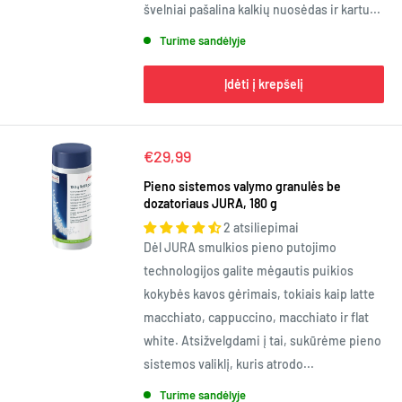
švelniai pašalina kalkių nuosėdas ir kartu...
Turime sandėlyje
Įdėti į krepšelį
Kaina
€29,99
Pieno sistemos valymo granulės be
dozatoriaus JURA, 180 g
2 atsiliepimai
Dėl JURA smulkios pieno putojimo
technologijos galite mėgautis puikios
kokybės kavos gėrimais, tokiais kaip latte
macchiato, cappuccino, macchiato ir flat
white. Atsižvelgdami į tai, sukūrėme pieno
sistemos valiklį, kuris atrodo...
Turime sandėlyje