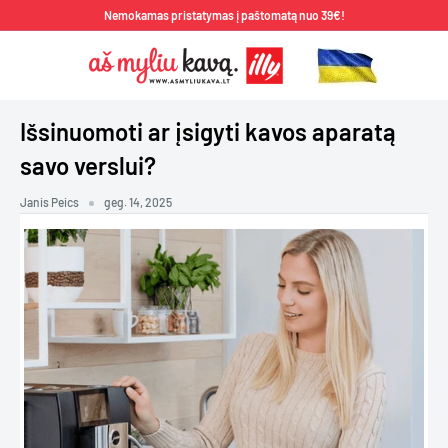
Pereiti
Nemokamas pristatymas į paštomatą nuo 39€!
prie
Aš
turinio
Myliu
Kavą
Išsinuomoti ar įsigyti kavos aparatą
savo verslui?
Janis Peics
geg. 14, 2025