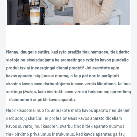
Manau, daugelis sutiks, kad ryto pradžia tiek namuose, tiek darbo
vietoje neįsivaizduojama be aromatingos rytinės kavos puodelio
produktyviai ir energingai dienai pradėti! Jei svarstote apie
kavos aparato įsigijimą ar nuomą, o taip pat norite parūpinti
skanios kavos savo darbuotojams ir savo verslo klientams, tai bus
vertinga įžvalga, kaip išsirinkti savo verslui tinkamesnį sprendimą
– išsinuomoti ar pirkti kavos aparatą.
Nepriklausomai nuo to, ar ieškote mažo kavos aparato nedideliam
darbuotojų skaičiui, ar profesionalaus kavos aparato dideliam
kavos suvartojimui kasdien, svarbu žinoti tiek aparato nuomos,
tiek pirkimo privalumus ir trūkumus, kad kavos aparatas galėtų