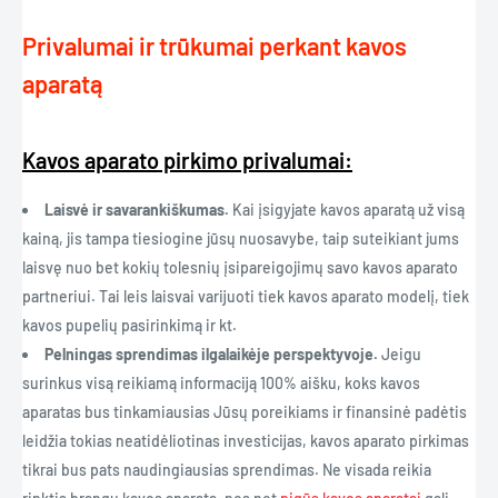
Privalumai ir trūkumai perkant kavos
aparatą
Kavos aparato pirkimo privalumai:
Laisvė ir savarankiškumas.
Kai įsigyjate kavos aparatą už visą
kainą, jis tampa tiesiogine jūsų nuosavybe, taip suteikiant jums
laisvę nuo bet kokių tolesnių įsipareigojimų savo kavos aparato
partneriui. Tai leis laisvai varijuoti tiek kavos aparato modelį, tiek
kavos pupelių pasirinkimą ir kt.
Pelningas sprendimas ilgalaikėje perspektyvoje.
Jeigu
surinkus visą reikiamą informaciją 100% aišku, koks kavos
aparatas bus tinkamiausias Jūsų poreikiams ir finansinė padėtis
leidžia tokias neatidėliotinas investicijas, kavos aparato pirkimas
tikrai bus pats naudingiausias sprendimas. Ne visada reikia