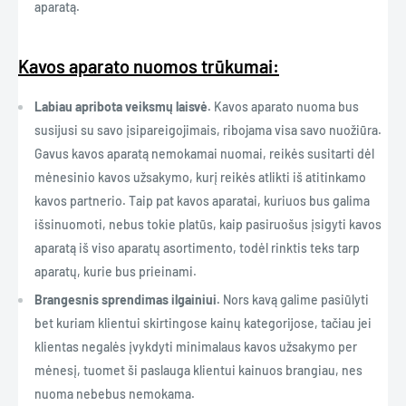
aparatą.
Kavos aparato nuomos trūkumai:
Labiau apribota veiksmų laisvė.
Kavos aparato nuoma bus
susijusi su savo įsipareigojimais, ribojama visa savo nuožiūra.
Gavus kavos aparatą nemokamai nuomai, reikės susitarti dėl
mėnesinio kavos užsakymo, kurį reikės atlikti iš atitinkamo
kavos partnerio. Taip pat kavos aparatai, kuriuos bus galima
išsinuomoti, nebus tokie platūs, kaip pasiruošus įsigyti kavos
aparatą iš viso aparatų asortimento, todėl rinktis teks tarp
aparatų, kurie bus prieinami.
Brangesnis sprendimas ilgainiui.
Nors kavą galime pasiūlyti
bet kuriam klientui skirtingose kainų kategorijose, tačiau jei
klientas negalės įvykdyti minimalaus kavos užsakymo per
mėnesį, tuomet ši paslauga klientui kainuos brangiau, nes
nuoma nebebus nemokama.