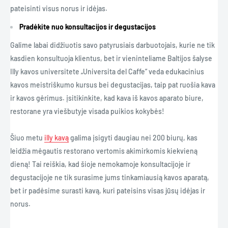
pateisinti visus norus ir idėjas.
Pradėkite nuo konsultacijos ir degustacijos
Galime labai didžiuotis savo patyrusiais darbuotojais, kurie ne tik
kasdien konsultuoja klientus, bet ir vieninteliame Baltijos šalyse
Illy kavos universitete „Universita del Caffe“ veda edukacinius
kavos meistriškumo kursus bei degustacijas, taip pat ruošia kava
ir kavos gėrimus. įsitikinkite, kad kava iš kavos aparato biure,
restorane yra viešbutyje visada puikios kokybės!
Šiuo metu
illy kavą
galima įsigyti daugiau nei 200 biurų, kas
leidžia mėgautis restorano vertomis akimirkomis kiekvieną
dieną! Tai reiškia, kad šioje nemokamoje konsultacijoje ir
degustacijoje ne tik surasime jums tinkamiausią kavos aparatą,
bet ir padėsime surasti kavą, kuri pateisins visas jūsų idėjas ir
norus.