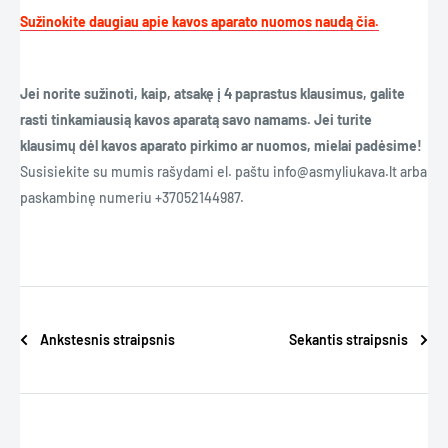
Sužinokite daugiau apie kavos aparato nuomos naudą čia.
Jei norite sužinoti, kaip, atsakę į 4 paprastus klausimus, galite
rasti tinkamiausią kavos aparatą savo namams.
Jei turite
klausimų dėl kavos aparato pirkimo ar nuomos, mielai padėsime!
Susisiekite su mumis rašydami el. paštu info@asmyliukava.lt arba
paskambinę numeriu
+37052144987.
Ankstesnis straipsnis
Sekantis straipsnis