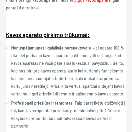
rinktis brangų kavos aparatą, nes net
pigūs kavos aparatai
gali
paruošti gerą kavą.
Kavos aparato pirkimo trūkumai:
Nenuspėjamumas ilgalaikėje perspektyvoje.
Jei nesate 100 %
tikri dėl perkamo kavos aparato, galite nusivilti sužinoję, kad
kavos aparatas ne visai pateisina lūkesčius, pavyzdžiui, dėl to,
kad nusipirkote kavos aparatą, kurio kai kuriomis funkcijomis
kasdien nesinaudojate, todėl be reikalo mokate už priedus,
kurių jums nereikėjo. Arba, kita vertus, sparčiai didėjant kavos
vartojimui, gali prireikti didesnio ir galingesnio kavos aparato.
Profesionali priežiūra ir remontas.
Taip pat reikėtų atsižvelgti į
tai, kad kavos aparatui prireikus profesionalios priežiūros ar
kokybiško remonto, taip pat teks ieškoti kavos serviso
partnerio