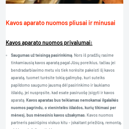
Kavos aparato nuomos pliusai ir minusai
Kavos aparato nuomos privalumai:
Saugumas už teisingą pasirinkimą.
Nors iš pradžių rasime
tinkamiausią kavos aparatą pagal Jūsų poreikius, tačiau jei
bendradarbiavimo metu vis tiek norėsite pakeisti šį kavos
aparatą, tuomet turėsite tokią galimybę, kuri suteiks
papildomo saugumo jausmą dėl pasirinkimo ir laukiamo
išlaidų, jei nuspręsite, kad esate pasiruošę įsigyti ir kavos
aparatą.
Kavos aparatas bus teikiamas nemokamai ilgalaikės
nuomos pagrindu, o vienintelės išlaidos, kurių tikimasi per
mėnesį, bus mėnesinis kavos užsakymas.
Kavos nuomos
partneris pasirūpins viskuo kitu – įskaitant priežiūrą, remontą,