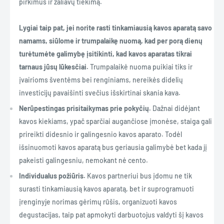
pirkimus ir žaliavų tiekimą.
Lygiai taip pat, jei norite rasti tinkamiausią kavos aparatą savo
namams, siūlome ir trumpalaikę nuomą, kad per porą dienų
turėtumėte galimybę įsitikinti, kad kavos aparatas tikrai
tarnaus jūsų lūkesčiai.
Trumpalaikė nuoma puikiai tiks ir
įvairioms šventėms bei renginiams, nereikės didelių
investicijų pavaišinti svečius išskirtinai skania kava.
Nerūpestingas prisitaikymas prie pokyčių.
Dažnai didėjant
kavos kiekiams, ypač sparčiai augančiose įmonėse, staiga gali
prireikti didesnio ir galingesnio kavos aparato. Todėl
išsinuomoti kavos aparatą bus geriausia galimybė bet kada jį
pakeisti galingesniu, nemokant nė cento.
Individualus požiūris.
Kavos partneriui bus įdomu ne tik
surasti tinkamiausią kavos aparatą, bet ir suprogramuoti
įrenginyje norimas gėrimų rūšis, organizuoti kavos
degustacijas, taip pat apmokyti darbuotojus valdyti šį kavos